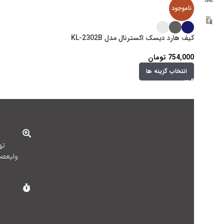
ناموجود
کیف هارد دیسک اکسترنال مدل KL-2302B
754,000
تومان
انتخاب گزینه ها
ته