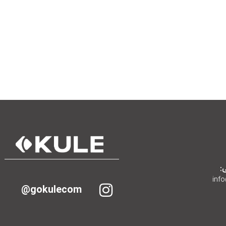
:
inf
gokulecom@