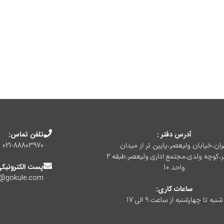
آدرس دفتر :
تلفن تماس:
ران،خیابان ولیعصر،پایین تر از میدان
021-88803970
ولیعصر،کوچه ولدی،مجتمع اداری ولیعصر،طبقه 2
پست الکترونیکی
واحد 10
o@gokule.com
ساعات کاری:
شنبه تا چهارشنبه از ساعت 9 الی 17