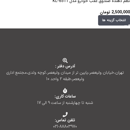
نظم دهنده صندوق عقب خودرو مدل KL-6511
2,500,000
تومان
انتخاب گزینه ها
آدرس دفتر :
تهران،خیابان ولیعصر،پایین تر از میدان ولیعصر،کوچه ولدی،مجتمع اداری
ولیعصر،طبقه 2 واحد 10
ساعات کاری:
شنبه تا چهارشنبه از ساعت 9 الی 17
تلفن تماس:
021-88803970