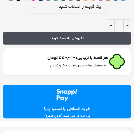
+
-
افزودن به سبد خرید
هر قسط با ترب‌پی:
550,000
تومان
۴ قسط ماهانه. بدون سود، چک و ضامن.
خرید اقساطی با اسنپ پی!
پرداخت در چهار قسط (بدون کارمزد)