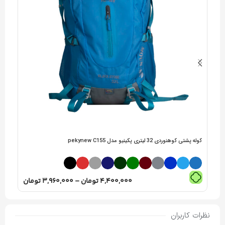
کوله پشتی کوهنوردی 32 لیتری پکینیو مدل pekynew C155
کوله پشت
4,400,000
تومان
–
3,960,000
تومان
نظرات کاربران