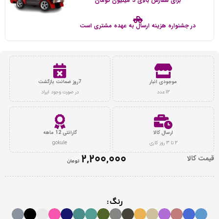
برای سفارش بالای 5 میلیون تومان
در جشنواره هزینه ارسال به عهده مشتری است
موجودی انبار
7روز ضمانت بازگشت
12عدد
در صورت وجود ایراد
ارسال کالا
گارانتی 12 ماهه
2 تا 3 روز کاری
gokule
2,200,000
قیمت کالا
تومان
رنگ