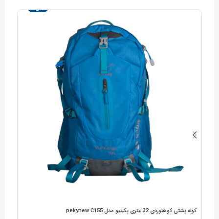
حراج
کوله پشتی کوهنوردی 32 لیتری پکینیو مدل pekynew C155
کوله پشت