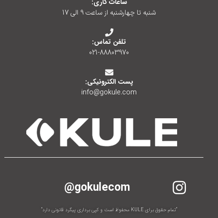
ساعات کاری:
شنبه تا چهارشنبه از ساعت 9 الی 17
تلفن تماس:
021-88803970
پست الکترونیکی:
info@gokule.com
gokulecom@
“تمام حقوق برای KULE محفوظ است و کپی برداری پیگرد قانونی دارد”